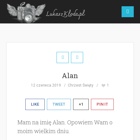
LukaszKloda.pl
Alan
12 czerwca 2019
Chrzest Święty
1
LIKE
TWEET
+1
PIN IT
Mam na imię Alan. Opowiem Wam o
moim wielkim dniu.