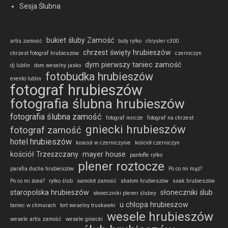
Sesja Ślubna
bukiet śluby Zamość
artis zamość
buty ryłko
chrysler c300
chrzest święty hrubieszów
chrzest fotograf hrubieszów
czerniczyn
dym pierwszy taniec zamość
dj lublin
dom weselny jasko
fotobudka hrubieszów
evento lublin
fotograf hrubieszów
fotografia ślubna hrubieszów
fotografia ślubna zamość
fotograf mircze
fotograf na chrzest
gniecki hrubieszów
fotograf zamość
hotel hrubieszów
kosciol w czerniczynie
kościół czerniczyn
kościół Trzeszczany
mayer house
pantofle ryłko
plener roztocze
parafia ducha hrubieszów
Po co mi mąż?
Po co mi żona?
ryłko ślub
samolot zamość
shalom hrubieszów
ssak hrubieszów
staropolska hrubieszów
słoneczniki ślub
słoneczniki plener ślubny
u chlopa hrubieszow
taniec w chmurach
tort weselny truskawki
wesele hrubieszów
wesele artis zamość
wesele gniecki