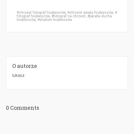
chrzest fotograf hrubieszów
,
chrzest święty hrubieszów
,
fotograf hrubieszów
,
fotograf na chrzest
,
parafia ducha
hrubieszów
,
shalom hrubieszów
O autorze
lukasz
:
0 Comments